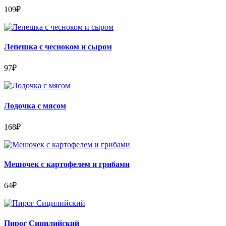
109
₽
Лепешка с чесноком и сыром
97
₽
Лодочка с мясом
168
₽
Мешочек с картофелем и грибами
64
₽
Пирог Сицилийский