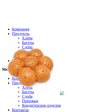
Компания
Продукты
Хлеба
Багеты
Сдоба
Пирожки
Кексы
Контакты
Меню
Toggle navigation
Компания
Продукты
Хлеба
Багеты
Сдоба
Пирожки
Кондитерские изделия
Контакты