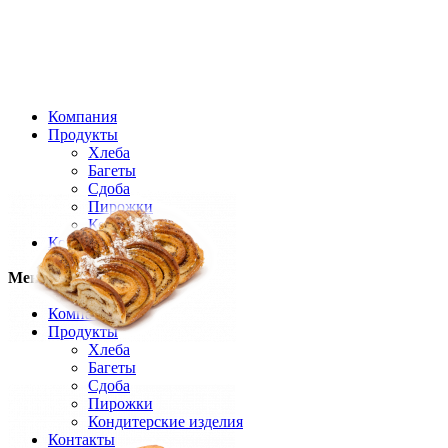
Компания
Продукты
Хлеба
Багеты
Сдоба
Пирожки
Кексы
Контакты
Меню
Toggle navigation
Компания
Продукты
Хлеба
Багеты
Сдоба
Пирожки
Кондитерские изделия
Контакты