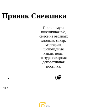
Пряник Снежинка
Состав: мука
пшеничная в/с,
смесь из овсяных
хлопьев, сахар,
маргарин,
шоколадные
капли, вода,
глазурь сахарная,
декоративная
посыпка.
0
₽
70 г