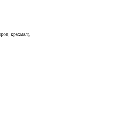
роп, крахмал),