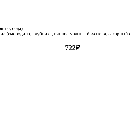
яйцо, сода),
ние (смородина, клубника, вишня, малина, брусника, сахарный си
722
₽