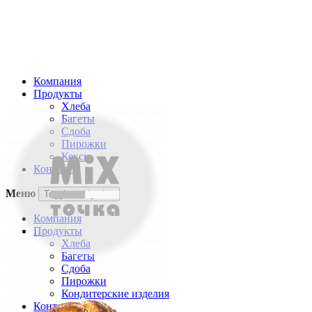
Компания
Продукты
Хлеба
Багеты
Сдоба
Пирожки
Кексы
Контакты
Меню
Toggle navigation
Компания
Продукты
Хлеба
Багеты
Сдоба
Пирожки
Кондитерские изделия
Контакты