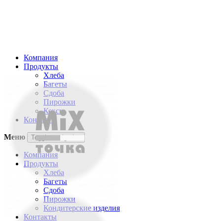
Компания
Продукты
Хлеба
Багеты
Сдоба
Пирожки
Кексы
Контакты
Меню
Toggle navigation
Компания
Продукты
Хлеба
Багеты
Сдоба
Пирожки
Кондитерские изделия
Контакты